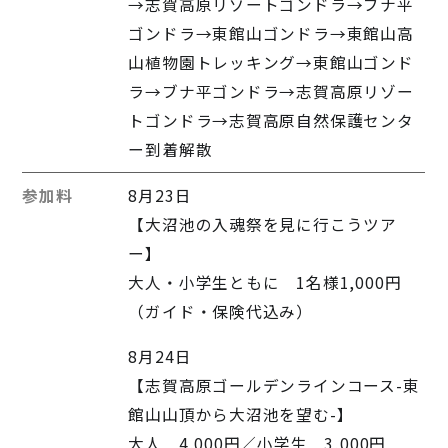
→志賀高原リゾートゴンドラ→ブナ平
ゴンドラ→東館山ゴンドラ→東館山高
山植物園トレッキング→東館山ゴンド
ラ→ブナ平ゴンドラ→志賀高原リゾー
トゴンドラ→志賀高原自然保護センタ
ー到着解散
参加料
8月23日
【大沼池の入魂祭を見に行こうツア
ー】
大人・小学生ともに 1名様1,000円
（ガイド・保険代込み）
8月24日
【志賀高原ゴールデンラインコース-東
館山山頂から大沼池を望む-】
大人 4,000円／小学生 3,000円