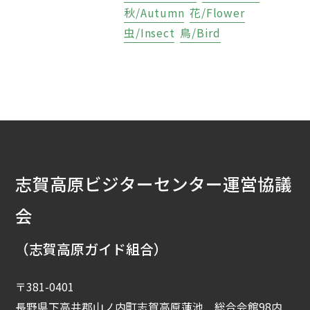
秋/Autumn
花/Flower
虫/Insect
鳥/Bird
志賀高原ビジターセンター運営協議
会
（志賀高原ガイド組合）
〒381-0401
長野県下高井郡山ノ内町志賀高原蓮池 総合会館98内