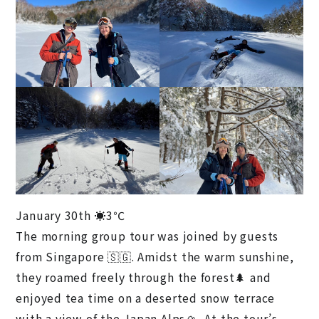
January 30th ☀️3℃
The morning group tour was joined by guests
from Singapore 🇸🇬. Amidst the warm sunshine,
they roamed freely through the forest🌲 and
enjoyed tea time on a deserted snow terrace
with a view of the Japan Alps🏔️. At the tour’s