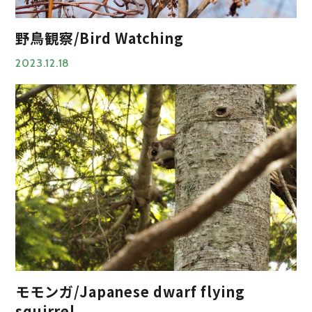
野鳥観察/Bird Watching
2023.12.18
モモンガ/Japanese dwarf flying
squirrel